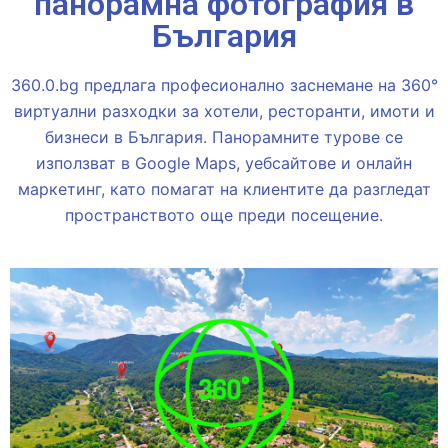
панорамна фотография в
България
360.0.bg предлага професионално заснемане на 360°
виртуални разходки за хотели, ресторанти, имоти и
бизнеси в България. Панорамните турове се
използват в Google Maps, уебсайтове и онлайн
маркетинг, като помагат на клиентите да разгледат
пространството още преди посещение.