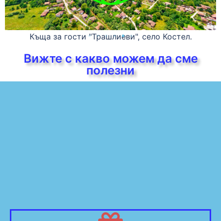
Къща в комплекс "Терес", в Радиново.
Вижте с какво можем да сме
полезни