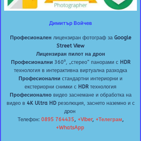
Димитър Войчев
Професионален
лицензиран фотограф за
Google
Street View
Лицензиран пилот на дрон
Професионални
360⁰, „стерео“ панорами с
HDR
технология в интерактивна виртуална разходка
Професионални
стандартни интериорни и
екстериорни снимки с
HDR
технология
Професионално
видео заснемане и обработка на
видео в
4K Ultra HD
резолюция, заснето наземно и с
дрон
Телефон:
0895 764435
,
+Viber
,
+Телеграм
,
+WhatsApp