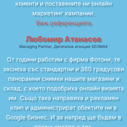
клиенти и поставените ни онлайн
маркетинг кампании.
Виж референцията
Любомир Атанасов
Managing Partner, Дигитална агенция SEOMAX
От години работим с фирма Фотони, те
заснеха със стандартни и 360 градусови
панорамни снимки нашите магазини и
склад, с което подобриха онлайн визията
им. Също така направиха и рекламен
клип и администрират обектите ни в
Google бизнес. И за напред ще бъдем в
партньорство с тях.