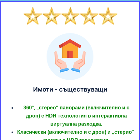
Имоти - съществуващи
360°, „стерео“ панорами (включително и с
дрон) с HDR технология в интерактивна
виртуална разходка.
Класически (включително и с дрон) и „стерио“