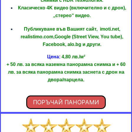
снимки с HDR технология.
Класическо 4K видео (включително и с дрон),
„стерео“ видео.
Публикуване във Вашият сайт, imoti.net,
realistimo.com,Google (Street View, You tube),
Facebook, alo.bg и други.
Цена:
4,80 лв./м²
+ 50 лв. за всяка наземна панорамна снимка и + 60
лв. за всяка панорамна снимка заснета с дрон на
двора/парцела.
ПОРЪЧАЙ ПАНОРАМИ