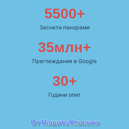
5500
+
Заснети панорами
35
млн+
Преглеждания в Google
30
+
Години опит
От Нашите Клиенти