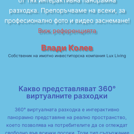
от тях интерактивна панорамна
разходка. Препоръчваме на всеки, за
професионално фото и видео заснемане!
Виж референцията
Влади Колев
Собственик на имотно инвеститорска компания Lux Living
Какво представляват 360°
виртуалните разходки
360° виртуалната разходка е интерактивно
панорамно представяне на реално пространство,
което позволява на потребителите да се оглеждат
свободно във всички посоки. Този тип съдържание