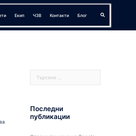
Search
ети
Екип
ЧЗВ
Контакти
Блог
Търсене
за:
Последни
публикации
ва